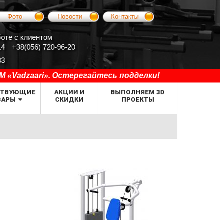
Фото
Новости
Контакты
оте с клиентом
14
+38(056) 720-96-20
33
«Vadzaari». Остерегайтесь подделки!
СТВУЮЩИЕ
АКЦИИ И
ВЫПОЛНЯЕМ 3D
ВАРЫ
СКИДКИ
ПРОЕКТЫ